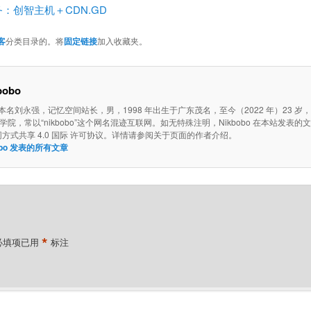
：创智主机＋CDN.GD
客
分类目录的。将
固定链接
加入收藏夹。
bobo
o，本名刘永强，记忆空间站长，男，1998 年出生于广东茂名，至今（2022 年）23 岁
院，常以“nikbobo”这个网名混迹互联网。如无特殊注明，Nikbobo 在本站发表的
同方式共享 4.0 国际 许可协议。详情请参阅关于页面的作者介绍。
bobo 发表的所有文章
*
必填项已用
标注