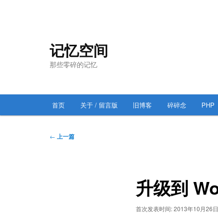
跳
至
主
记忆空间
内
那些零碎的记忆
容
区
域
主
首页
关于 / 留言版
旧博客
碎碎念
PHP
跳
页
至
文
←
上一篇
章
主
导
航
内
升级到 Wor
容
首次发表时间:
2013年10月26