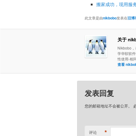
搬家成功，现用服务
此文章是由
nikbobo
发表在
旧博
关于 nik
Nikbob
学华软软件学
性使用-相
查看 nik
发表回复
您的邮箱地址不会被公开。
*
评论