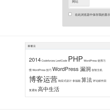
网站
在此浏览器中保存我的显
标签云
PHP
2014
Codeforces
LeetCode
WordPress 使用习
WordPress 漏洞
惯
WordPress 技巧
创智主机
博客运营
算法
响应式设计
拿福能
评论邮件回
高中生活
复通知