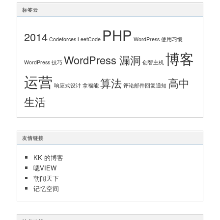
标签云
PHP
2014
Codeforces
LeetCode
WordPress 使用习惯
博客
WordPress 漏洞
WordPress 技巧
创智主机
运营
算法
高中
响应式设计
拿福能
评论邮件回复通知
生活
友情链接
KK 的博客
嗯VIEW
朝闻天下
记忆空间