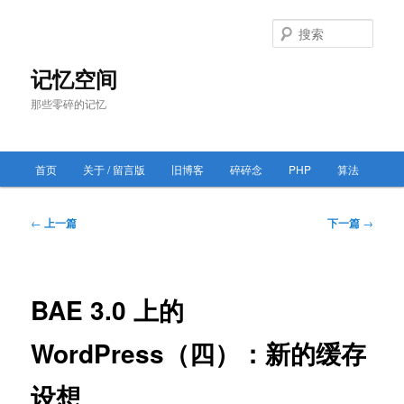
跳
至
搜
主
索
内
记忆空间
容
那些零碎的记忆
区
域
主
首页
关于 / 留言版
旧博客
碎碎念
PHP
算法
跳
页
至
文
←
上一篇
下一篇
→
章
主
导
航
内
BAE 3.0 上的
容
WordPress（四）：新的缓存
区
设想
域