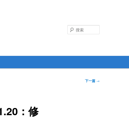
搜
索
下一篇
→
 1.20：修