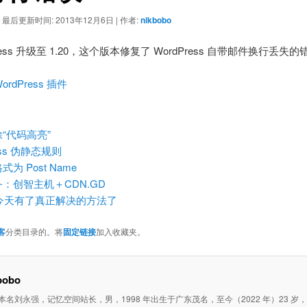
|
最后更新时间:
2013年12月6日
|
作者:
nikbobo
ordPress 升级至 1.20，这个版本修复了 WordPress 自带邮件换
WordPress 插件
“代码高亮”
ess 伪静态规则
 Post Name
：创智主机＋CDN.GD
像问题今天有了真正解决的方法了
客
分类目录的。将
固定链接
加入收藏夹。
bobo
o，本名刘永强，记忆空间站长，男，1998 年出生于广东茂名，至今（2022 年）23 岁