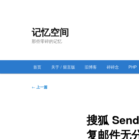
跳
至
主
记忆空间
内
那些零碎的记忆
容
区
域
主
首页
关于 / 留言版
旧博客
碎碎念
PHP
跳
页
至
文
←
上一篇
章
主
导
航
内
搜狐 Send
容
复邮件无