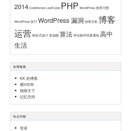
PHP
2014
Codeforces
LeetCode
WordPress 使用习惯
博客
WordPress 漏洞
WordPress 技巧
创智主机
运营
算法
高中
响应式设计
拿福能
评论邮件回复通知
生活
友情链接
KK 的博客
嗯VIEW
朝闻天下
记忆空间
站点功能
登录