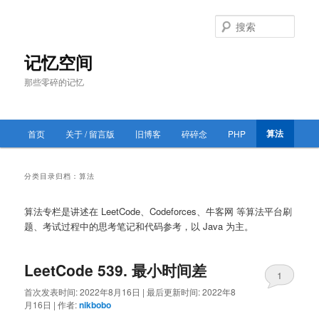
跳
跳
至
至
搜
主
副
索
内
内
记忆空间
容
容
那些零碎的记忆
区
区
域
域
主
算法
首页
关于 / 留言版
旧博客
碎碎念
PHP
跳
跳
页
至
至
分类目录归档：
算法
主
副
算法专栏是讲述在 LeetCode、Codeforces、牛客网 等算法平台刷
题、考试过程中的思考笔记和代码参考，以 Java 为主。
内
内
容
容
LeetCode 539. 最小时间差
1
区
区
首次发表时间:
2022年8月16日
|
最后更新时间:
2022年8
月16日
|
作者:
nikbobo
域
域