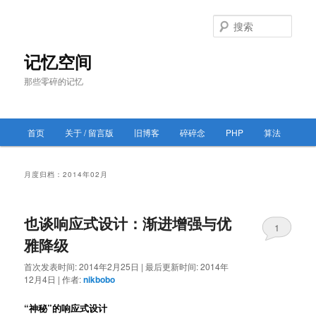
跳
跳
至
至
搜
主
副
索
内
内
记忆空间
容
容
那些零碎的记忆
区
区
域
域
主
首页
关于 / 留言版
旧博客
碎碎念
PHP
算法
跳
跳
页
至
至
月度归档：
2014年02月
主
副
也谈响应式设计：渐进增强与优
内
内
1
雅降级
容
容
首次发表时间:
2014年2月25日
|
最后更新时间:
2014年
12月4日
|
作者:
nikbobo
区
区
“神秘”的响应式设计
域
域