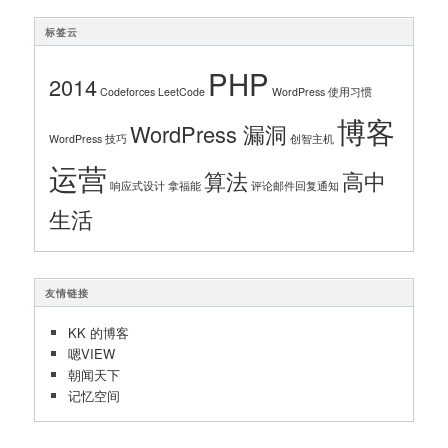
标签云
PHP
2014
Codeforces
LeetCode
WordPress 使用习惯
博客
WordPress 漏洞
WordPress 技巧
创智主机
运营
算法
高中
响应式设计
拿福能
评论邮件回复通知
生活
友情链接
KK 的博客
嗯VIEW
朝闻天下
记忆空间