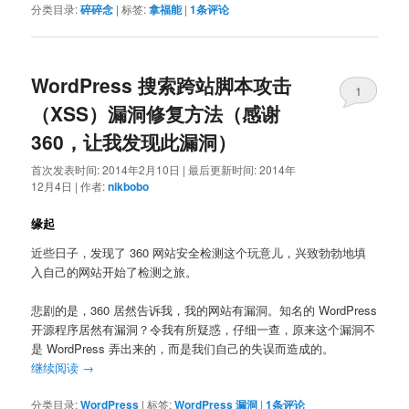
分类目录:
碎碎念
|
标签:
拿福能
|
1
条评论
WordPress 搜索跨站脚本攻击
1
（XSS）漏洞修复方法（感谢
360，让我发现此漏洞）
首次发表时间:
2014年2月10日
|
最后更新时间:
2014年
12月4日
|
作者:
nikbobo
缘起
近些日子，发现了 360 网站安全检测这个玩意儿，兴致勃勃地填
入自己的网站开始了检测之旅。
悲剧的是，360 居然告诉我，我的网站有漏洞。知名的 WordPress
开源程序居然有漏洞？令我有所疑惑，仔细一查，原来这个漏洞不
是 WordPress 弄出来的，而是我们自己的失误而造成的。
继续阅读
→
分类目录:
WordPress
|
标签:
WordPress 漏洞
|
1
条评论