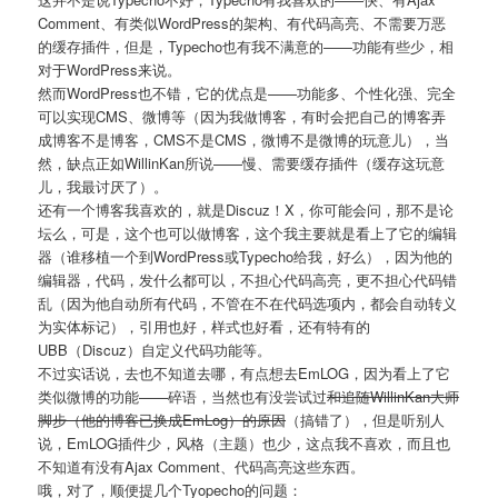
Comment、有类似WordPress的架构、有代码高亮、不需要万恶
的缓存插件，但是，Typecho也有我不满意的——功能有些少，相
对于WordPress来说。
然而WordPress也不错，它的优点是——功能多、个性化强、完全
可以实现CMS、微博等（因为我做博客，有时会把自己的博客弄
成博客不是博客，CMS不是CMS，微博不是微博的玩意儿），当
然，缺点正如WillinKan所说——慢、需要缓存插件（缓存这玩意
儿，我最讨厌了）。
还有一个博客我喜欢的，就是Discuz！X，你可能会问，那不是论
坛么，可是，这个也可以做博客，这个我主要就是看上了它的编辑
器（谁移植一个到WordPress或Typecho给我，好么），因为他的
编辑器，代码，发什么都可以，不担心代码高亮，更不担心代码错
乱（因为他自动所有代码，不管在不在代码选项内，都会自动转义
为实体标记），引用也好，样式也好看，还有特有的
UBB（Discuz）自定义代码功能等。
不过实话说，去也不知道去哪，有点想去EmLOG，因为看上了它
类似微博的功能——碎语，当然也有没尝试过
和追随WillinKan大师
脚步（他的博客已换成EmLog）的原因
（搞错了），但是听别人
说，EmLOG插件少，风格（主题）也少，这点我不喜欢，而且也
不知道有没有Ajax Comment、代码高亮这些东西。
哦，对了，顺便提几个Tyopecho的问题：