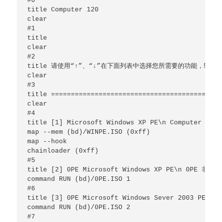
#0

title Computer 120

clear

#1

title

clear

#2

title 请使用“↑”、“↓”在下面列表中选择您所需要的功能，轻敲“E
clear

#3

title ===========================================
clear

#4

title [1] Microsoft Windows XP PE\n Computer 1
map --mem (bd)/WINPE.ISO (0xff)

map --hook

chainloader (0xff)

#5

title [2] 0PE Microsoft Windows XP PE\n 0P
command RUN (bd)/0PE.ISO 1

#6

title [3] 0PE Microsoft Windows Sever 2003 
command RUN (bd)/0PE.ISO 2

#7
