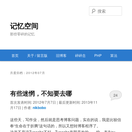
跳
跳
至
至
搜
主
副
索
内
内
记忆空间
容
容
那些零碎的记忆
区
区
域
域
主
首页
关于 / 留言版
旧博客
碎碎念
PHP
算法
跳
跳
页
至
至
月度归档：
2012年07月
主
副
有些迷惘，不知要去哪
内
内
24
首次发表时间:
2012年7月7日
|
最后更新时间:
2013年11
容
容
月17日
|
作者:
nikbobo
区
区
这些天，写作业，然后就是思考博客问题，实在的说，我是比较信
奉“生命在于折腾”这句话的，所以又想转博客程序了。
域
域
这并不是说Typecho不好，Typecho有我喜欢的——快、有Ajax