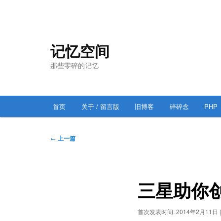
跳
至
主
记忆空间
内
那些零碎的记忆
容
区
域
主
首页
关于 / 留言版
旧博客
碎碎念
PHP
跳
页
至
文
←
上一篇
章
主
导
航
内
三星助你
容
首次发表时间:
2014年2月11日