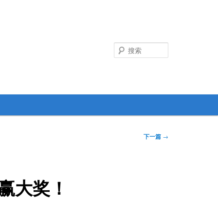
搜
索
下一篇
→
赢大奖！