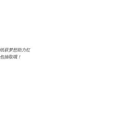
贴纸获梦想助力红
品包抽取哦！