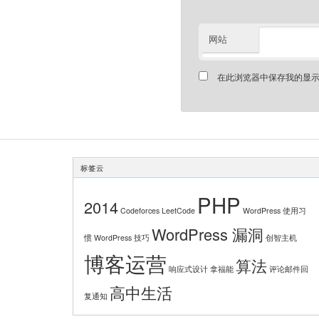
网站
在此浏览器中保存我的显
标签云
PHP
2014
Codeforces
LeetCode
WordPress 使用习
WordPress 漏洞
惯
WordPress 技巧
创智主机
博客运营
算法
响应式设计
拿福能
评论邮件回
高中生活
复通知