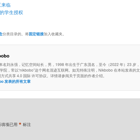
三来临
 公司的学生授权
念
分类目录的。将
固定链接
加入收藏夹。
bobo
o，本名刘永强，记忆空间站长，男，1998 年出生于广东茂名，至今（2022 年）23 岁
院，常以“nikbobo”这个网名混迹互联网。如无特殊注明，Nikbobo 在本站发表的
同方式共享 4.0 国际 许可协议。详情请参阅关于页面的作者介绍。
bobo 发表的所有文章
*
必填项已用
标注