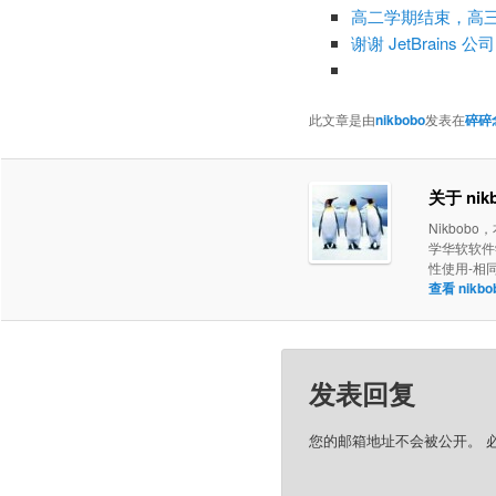
高二学期结束，高
谢谢 JetBrains
此文章是由
nikbobo
发表在
碎碎
关于 nik
Nikbob
学华软软件学
性使用-相
查看 nik
发表回复
您的邮箱地址不会被公开。