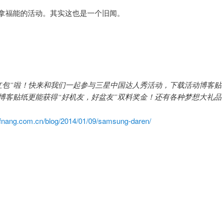
拿福能的活动。其实这也是一个旧闻。
红包”啦！快来和我们一起参与三星中国达人秀活动，下载活动博客
博客贴纸更能获得“好机友，好盆友”双料奖金！还有各种梦想大礼
ffnang.com.cn/blog/2014/01/09/samsung-daren/