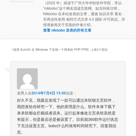
（2022 年）就读于广州大学华软软件学院，常以
“nikbobo”这个网名混迹互联网。如无特殊注明，
Nikbobo 在本站发表的文章，遵循 知识共享 署名-
非商业性使用-相同方式共享 4.0 国际 许可协议。详
情请参阅关于页面的作者介绍。
查看 nikbobo 发表的所有文章
《
使用 AutoIt3 在 Windows 下实现一个简单的 PHP-FPM
》上有2个想法
老男人
在
2014年7月4日 13:30
说道：
好久不见，我最近发现了一款可以通过杀软锁主页软件，
我想发给你研究一下。他的原理是什么。软件本身下载下
来杀软都会拦截或者误杀。运行起来修改主页杀软虽然是
有提示，但是最后还是被设置了。目前就360软件运行状态
下无法设置主页。bobo什么时候有时间研究下。回复我信
息。