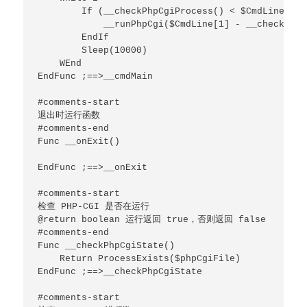
        If (__checkPhpCgiProcess() < $CmdLine[1]) 
            __runPhpCgi($CmdLine[1] - __checkPhpC
        EndIf

        Sleep(10000)

    WEnd

EndFunc ;==>__cmdMain

#comments-start

退出时运行函数

#comments-end

Func __onExit()

EndFunc ;==>__onExit

#comments-start

检查 PHP-CGI 是否在运行

@return boolean 运行返回 true，否则返回 false

#comments-end

Func __checkPhpCgiState()

    Return ProcessExists($phpCgiFile)

EndFunc ;==>__checkPhpCgiState

#comments-start
