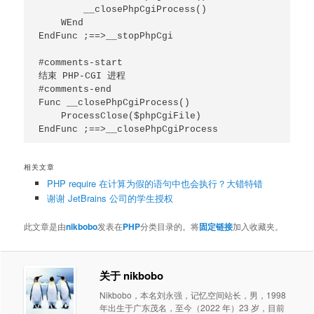
        __closePhpCgiProcess()

    WEnd

EndFunc ;==>__stopPhpCgi

#comments-start

结束 PHP-CGI 进程

#comments-end

Func __closePhpCgiProcess()

    ProcessClose($phpCgiFile)

EndFunc ;==>__closePhpCgiProcess
相关文章
PHP require 在计算为假的语句中也会执行？大错特错
谢谢 JetBrains 公司的学生授权
此文章是由
nikbobo
发表在
PHP
分类目录的。将
固定链接
加入收藏夹。
关于 nikbobo
Nikbobo，本名刘永强，记忆空间站长，男，1998
年出生于广东茂名，至今（2022 年）23 岁，目前