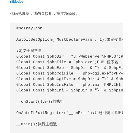
nikbobo
代码见真章，请勿直接用，按注释修改。
#NoTrayIcon

AutoItSetOption("MustDeclareVars", 1);限定变
;定义全局常量

Global Const $phpDir = "D:\Webserver\PHP53";PHP 
Global Const $phpFile = "php.exe";PHP 程序名

Global Const $phpExe = $phpDir & "\" & $phpFile
Global Const $phpCgiFile = "php-cgi.exe";PHP-CGI
Global Const $phpCgiExe = $phpDir & "\" & $phpCg
Global Const $phpIniFile = "php.ini";PHP.INI 名

Global Const $phpIni = $phpDir & "\" & $phpIniF
__onStart();运行前执行

OnAutoItExitRegister("__onExit");注册回调（退出后执行
__main();执行主函数
