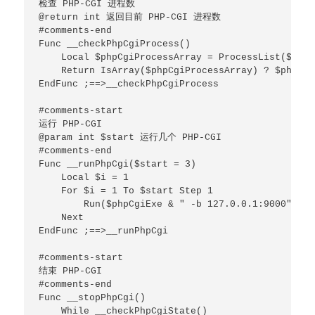
检查 PHP-CGI 进程数

@return int 返回目前 PHP-CGI 进程数

#comments-end

Func __checkPhpCgiProcess()

    Local $phpCgiProcessArray = ProcessList($phpC
    Return IsArray($phpCgiProcessArray) ? $phpCgi
EndFunc ;==>__checkPhpCgiProcess

#comments-start

运行 PHP-CGI

@param int $start 运行几个 PHP-CGI

#comments-end

Func __runPhpCgi($start = 3)

    Local $i = 1

    For $i = 1 To $start Step 1

        Run($phpCgiExe & " -b 127.0.0.1:9000", $p
    Next

EndFunc ;==>__runPhpCgi

#comments-start

结束 PHP-CGI

#comments-end

Func __stopPhpCgi()

    While __checkPhpCgiState()
