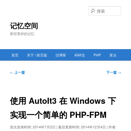
跳
至
搜
主
索
内
记忆空间
容
那些零碎的记忆
区
域
主
首页
关于 / 留言版
旧博客
碎碎念
PHP
算法
跳
页
至
文
←
上一篇
下一篇
→
章
主
导
航
内
使用 AutoIt3 在 Windows 下
容
实现一个简单的 PHP-FPM
区
首次发表时间:
2014年7月2日
|
最后更新时间:
2014年12月4日
|
作者:
域