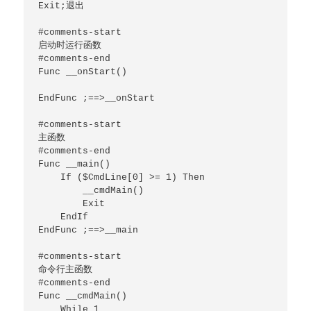
Exit;退出

#comments-start

启动时运行函数

#comments-end

Func __onStart()

EndFunc ;==>__onStart

#comments-start

主函数

#comments-end

Func __main()

    If ($CmdLine[0] >= 1) Then

        __cmdMain()

        Exit

    EndIf

EndFunc ;==>__main

#comments-start

命令行主函数

#comments-end

Func __cmdMain()

    While 1
